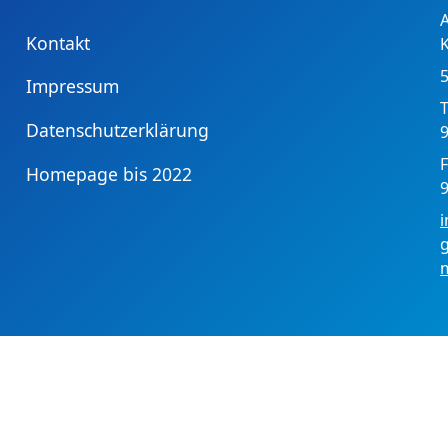
Kontakt
Impressum
T
Datenschutzerklärung
9
F
Homepage bis 2022
9