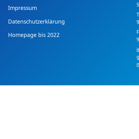
Impressum
T
Datenschutzerklärung
9
F
Homepage bis 2022
9