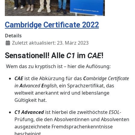
Cambridge Certificate 2022
Details
Zuletzt aktualisiert: 23. März 2023
Sensationell! Alle
C1
im
CAE
!
Wem das zu kryptisch ist – hier die Auflösung:
CAE
ist die Abkürzung für das
C
ambridge Certificate
in
A
dvanced
E
nglish
, ein Sprachzertifikat, das
weltweit anerkannt wird und lebenslange
Gültigkeit hat.
C1 Advanced
ist hierbei die zweithöchste
ESOL
-
Prüfung, die den Absolventinnen und Absolventen
ausgezeichnete Fremdsprachenkenntnisse
bescheinigt.