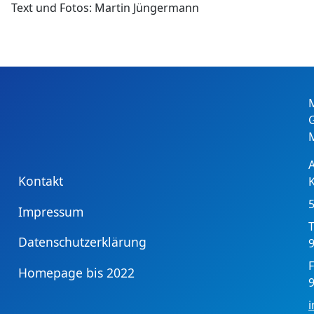
Text und Fotos: Martin Jüngermann
Kontakt
Impressum
T
Datenschutzerklärung
9
F
Homepage bis 2022
9