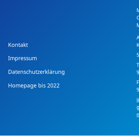
Kontakt
Impressum
T
Datenschutzerklärung
9
F
Homepage bis 2022
9