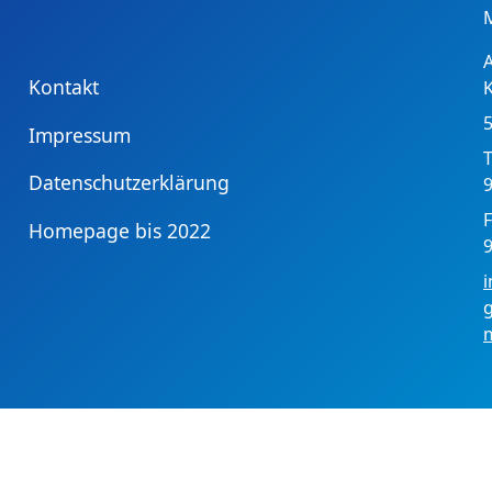
Kontakt
Impressum
T
Datenschutzerklärung
9
F
Homepage bis 2022
9