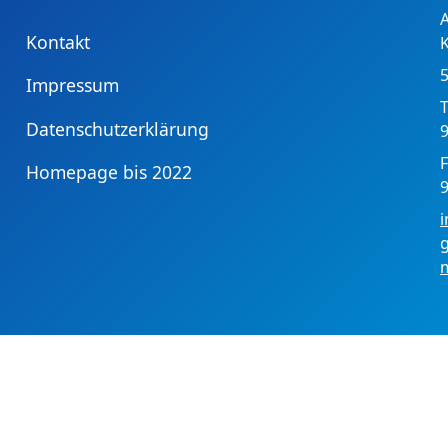
Kontakt
Impressum
T
Datenschutzerklärung
9
F
Homepage bis 2022
9